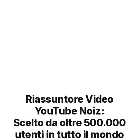
facile. Risparmia
tempo con Noiz!
Try our Eightify app!
For
mobile
:
iOS App
Android App


Riassuntore Video
YouTube Noiz:
Scelto da oltre 500.000
utenti in tutto il mondo