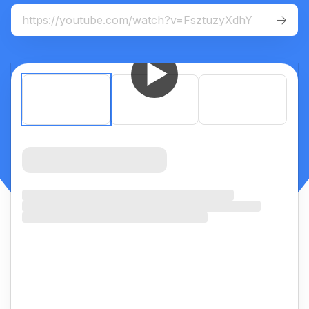
For
mobile
:
iOS App
Android App


