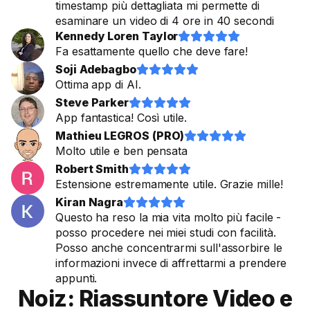
timestamp più dettagliata mi permette di
esaminare un video di 4 ore in 40 secondi
Kennedy Loren Taylor










Fa esattamente quello che deve fare!
Soji Adebagbo










Ottima app di AI.
Steve Parker










App fantastica! Così utile.
Mathieu LEGROS (PRO)










Molto utile e ben pensata
Robert Smith










Estensione estremamente utile. Grazie mille!
Kiran Nagra










Questo ha reso la mia vita molto più facile -
posso procedere nei miei studi con facilità.
Posso anche concentrarmi sull'assorbire le
informazioni invece di affrettarmi a prendere
appunti.
Noiz: Riassuntore Video e