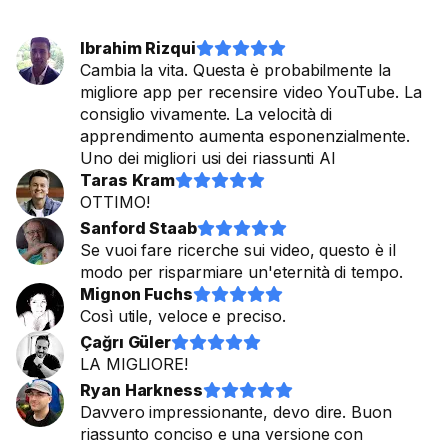
Ibrahim Rizqui










Cambia la vita. Questa è probabilmente la
migliore app per recensire video YouTube. La
consiglio vivamente. La velocità di
apprendimento aumenta esponenzialmente.
Uno dei migliori usi dei riassunti AI
Taras Kram










OTTIMO!
Sanford Staab










Se vuoi fare ricerche sui video, questo è il
modo per risparmiare un'eternità di tempo.
Mignon Fuchs










Così utile, veloce e preciso.
Çağrı Güler










LA MIGLIORE!
Ryan Harkness










Davvero impressionante, devo dire. Buon
riassunto conciso e una versione con