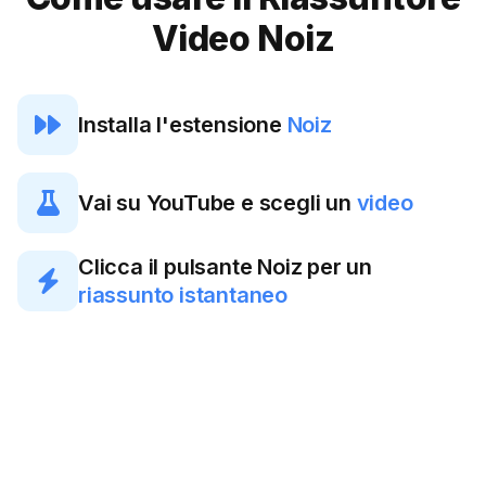
Video Noiz

Installa l'estensione
Noiz

Vai su YouTube e scegli un
video
Clicca il pulsante Noiz per un

riassunto istantaneo
Generare riassunti
video YouTube con l'AI
non è mai stato così