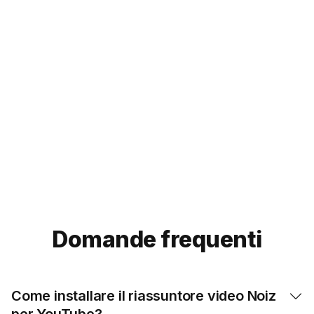
con il nostro
riassuntore video.
Provalo oggi!
Try our Eightify app!
For
mobile
:
iOS App
Android App


Domande frequenti
Come installare il riassuntore video Noiz
