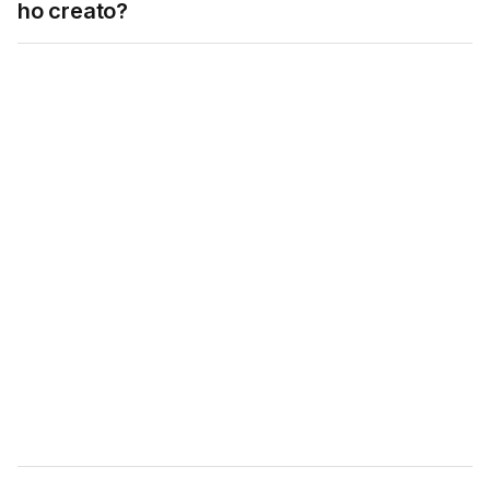
ho creato?
Massimizza il tuo
tempo: Inizia a usare
Noiz oggi stesso!
Try our Eightify app!
For
mobile
:
iOS App
Android App

