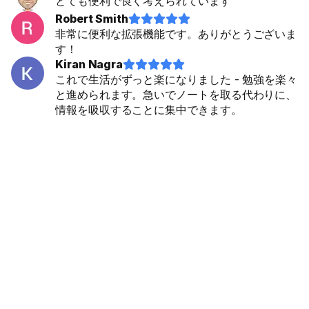
とても便利で良く考えられています
Robert Smith










非常に便利な拡張機能です。ありがとうございま
す！
Kiran Nagra










これで生活がずっと楽になりました - 勉強を楽々
と進められます。急いでノートを取る代わりに、
情報を吸収することに集中できます。
YouTubeでの体験を変
革。NoizでYouTube字
幕をダウンロード
Try our Eightify app!