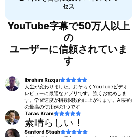
セス
YouTube字幕で50万人以上
の
ユーザーに信頼されていま
す
Ibrahim Rizqui










人生が変わりました。おそらくYouTubeビデオ
レビューに最適なアプリです。強くお勧めしま
す。学習速度が指数関数的に上がります。AI要約
の最高の使用例の1つです
Taras Kram










素晴らしい！
Sanford Staab









