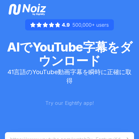
AIでYouTube字幕をダ
ウンロード
41言語のYouTube動画字幕を瞬時に正確に取
得
Try our Eightify app!
For
mobile
:
iOS App
Android App

