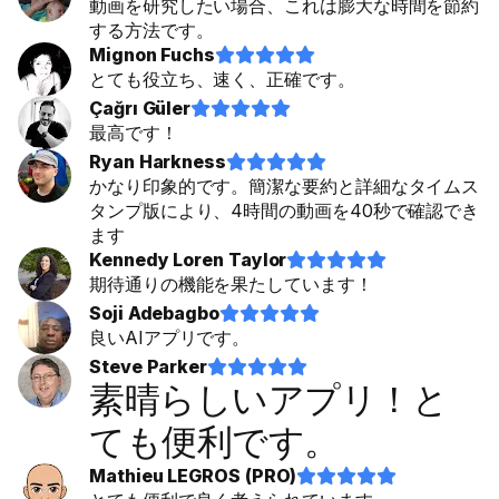
動画を研究したい場合、これは膨大な時間を節約
する方法です。
Mignon Fuchs










とても役立ち、速く、正確です。
Çağrı Güler










最高です！
Ryan Harkness










かなり印象的です。簡潔な要約と詳細なタイムス
タンプ版により、4時間の動画を40秒で確認でき
ます
Kennedy Loren Taylor










期待通りの機能を果たしています！
Soji Adebagbo










良いAIアプリです。
Steve Parker










素晴らしいアプリ！と
ても便利です。
Mathieu LEGROS (PRO)









