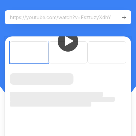
For
mobile
:
iOS App
Android App


