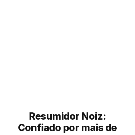
vídeos do YouTube
nunca foi tão fácil.
Economize seu tempo
com Noiz!
Try our Eightify app!
For
mobile
:
iOS App
Android App


Resumidor Noiz:
Confiado por mais de