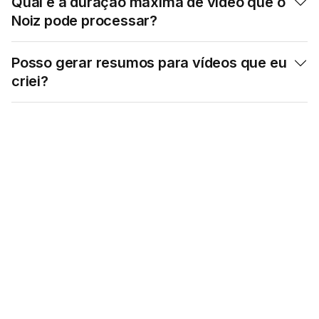
Qual é a duração máxima de vídeo que o

Noiz pode processar?
Posso gerar resumos para vídeos que eu

criei?
Maximize Seu Tempo:
Comece a Usar o Noiz
Hoje!
Try our Eightify app!