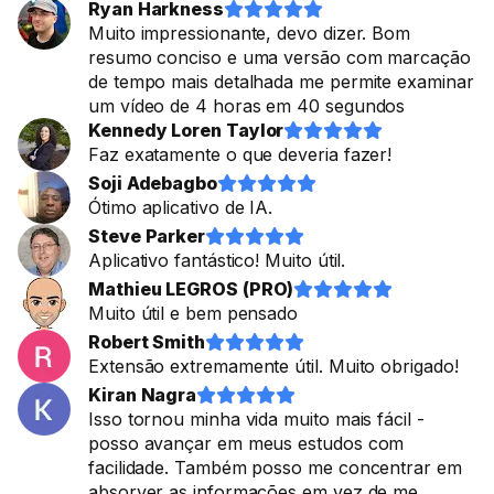
Ryan Harkness










Muito impressionante, devo dizer. Bom
resumo conciso e uma versão com marcação
de tempo mais detalhada me permite examinar
um vídeo de 4 horas em 40 segundos
Kennedy Loren Taylor










Faz exatamente o que deveria fazer!
Soji Adebagbo










Ótimo aplicativo de IA.
Steve Parker










Aplicativo fantástico! Muito útil.
Mathieu LEGROS (PRO)










Muito útil e bem pensado
Robert Smith










Extensão extremamente útil. Muito obrigado!
Kiran Nagra










Isso tornou minha vida muito mais fácil -
posso avançar em meus estudos com
facilidade. Também posso me concentrar em
absorver as informações em vez de me