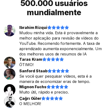
500.000 usuários
mundialmente
Ibrahim Rizqui










Mudou minha vida. Esta é provavelmente a
melhor aplicação para revisão de vídeos do
YouTube. Recomendo fortemente. A taxa de
aprendizado aumenta exponencialmente. Um
dos melhores usos de resumos de IA
Taras Kram










ÓTIMO!
Sanford Staab










Se você quer pesquisar vídeos, esta é a
maneira de economizar eras de tempo.
Mignon Fuchs










Muito útil, rápido e preciso.
Çağrı Güler










O MELHOR!